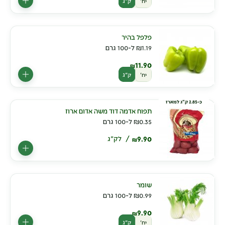
יח'
ק"ג
פלפל בהיר
1.19
₪
ל-100 גרם
11.90
₪
יח'
ק"ג
כ-2.85 ק"ג למארז
תפוח אדמה דוד משה אדום ארוז
0.35
₪
ל-100 גרם
9.90
לק"ג
₪
שומר
0.99
₪
ל-100 גרם
9.90
₪
יח'
ק"ג