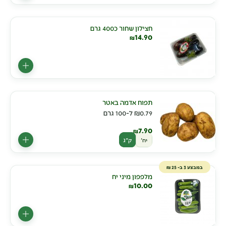
חצילון שחור כ400 גרם
14.90
₪
תפוח אדמה באטר
0.79
₪
ל-100 גרם
7.90
₪
יח'
ק"ג
במבצע 3 ב- 25 ₪
מלפפון מיני יח
10.00
₪