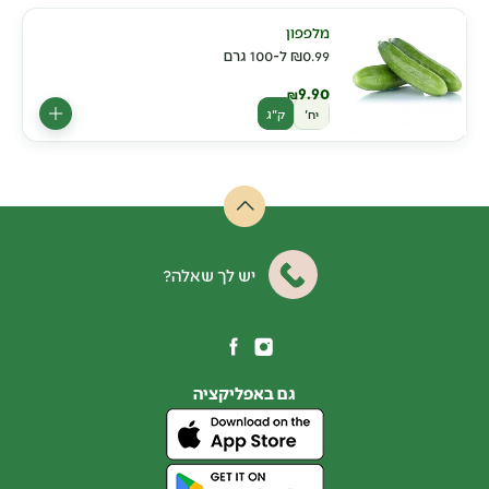
מלפפון
0.99
₪
ל-100 גרם
9.90
₪
יח'
ק"ג
יש לך שאלה?
גם באפליקציה