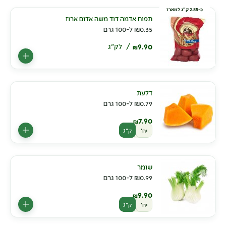
כ-2.85 ק"ג למארז
תפוח אדמה דוד משה אדום ארוז
0.35
₪
ל-100 גרם
9.90
לק"ג
₪
דלעת
0.79
₪
ל-100 גרם
7.90
₪
יח'
ק"ג
שומר
0.99
₪
ל-100 גרם
9.90
₪
יח'
ק"ג