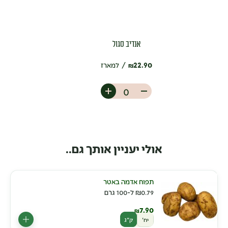
אנדיב סגול
22.90
למארז
₪
אולי יעניין אותך גם..
תפוח אדמה באטר
0.79
₪
ל-100 גרם
7.90
₪
יח'
ק"ג