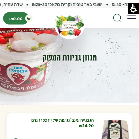
 30 ₪
ישובי באר טוביה וקרית מלאכי ₪25-30
שדה עוזיה, עזריקם,
פתיחת עגלת קנ
₪
0.00
פתיחת פופאפ עגלה ר
תפריט
חיפוש באתר
מגוון גבינות המשק
הגבנייה עינב[נגיעות של יין כ140 גרם
24.90
₪