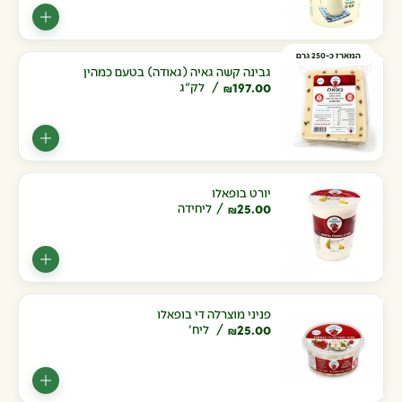
המארז כ-250 גרם
גבינה קשה גאיה (גאודה) בטעם כמהין
197.00
לק"ג
₪
יורט בופאלו
25.00
ליחידה
₪
פניני מוצרלה די בופאלו
25.00
ליח'
₪