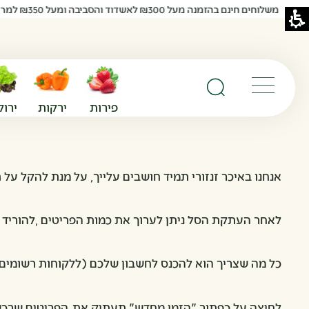
משלוחים חינם בהזמנה מעל ₪300 לאשדוד והסביבה ומעל ₪350 למרכז והדרום
פירות
ירקות
ירוק
תפריט
חיפוש באתר
אנחנו באיכר זנזורי תמיד חושבים עלייך, על מנת להקל 
לאחר העתקת הסל ניתן לערוך את כמות הפריטים ,להוריד ו
כל מה שצריך הוא להכנס לחשבון שלכם (ללקוחות רשומים 
לחיצה על כפתור "הזמן מחדש" תעתיק את הפריטים שרכשת